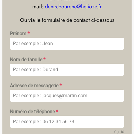
mail:
denis.bourene@helioze.fr
Ou via le formulaire de contact ci-dessous
Prénom
*
Nom de famille
*
Adresse de messagerie
*
Numéro de téléphone
*
0 / 10