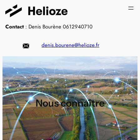
Aller
au
contenu
Contact
: Denis Bourène 0612940710
denis.bourene@helioze.fr
Nous connaître