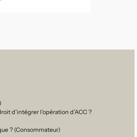
)
oit d’intégrer l’opération d’ACC ?
aïque ? (Consommateur)