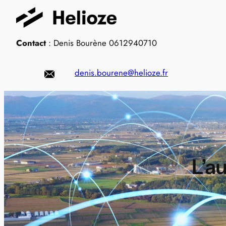
Aller
au
contenu
Contact
: Denis Bourène 0612940710
denis.bourene@helioze.fr
L’a