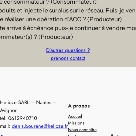
que consommateur ? (Consommateur)
uits et injecte le surplus sur le réseau. Puis-je v
s-je réaliser une opération d’ACC ? (Producteur)
te arrive à échéance puis-je continuer à vendre mo
ommateur(s) ? (Producteur)
D’autres questions ?
prenons contact
Helioze SARL – Nantes –
A propos
Avignon
Accueil
tel: 0612940710
Missions
mail:
denis.bourene@helioze.fr
Nous connaître